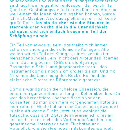
philosophisch und künstlerisch ja längst beackert und
sind, auch weil eigentlich unfassbar, der berühmte
Quell der Gestaltungsvielfalt in den Künsten. Aber nur
weil einem die Ideen nicht ausgehen können, wurde
ich nicht Musiker. Also das spielt alles für mich keine
große Rolle.
Ich bin da eher wie die Stauner in
sternenklarer Nacht, die in die Unendlichkeit
schauen, und sich einfach freuen ein Teil der
Schöpfung zu sein....
Ein Teil von etwas zu sein, das treibt mich immer
schon an und eigentlich alle meine Kollegen. Alle
wollen wir ein Teil des Klanges, eines verrückten
Menschenbündels , ein (nicht der) Akteur des Raumes
sein. Das fing bei mir 1968 an, als 9 jähriger
Posaunist in Schul- und Jugendorchestern – das
Instrument damals noch 2 cm größer als ich. Und mit
12 schon die Umarmung des Rock n Roll und die
elektrische Gitarre ins Röhrenradio gesteckt.
Damals war da noch die ruhelose Obsession, die
einen den ganzen Sommer lang im Keller üben lies. Da
war das berechtigte Übernervössein vor den
Konzerten, da man sich mehr vorgenommen hatte als
man konnte.. Heute hat sich die Obsession gewandelt
in eine Art warme Sucht. Jetzt ist es weniger die
Tatsache, dass sich 2 Stunden vermeinlich alles um
uns dreht, es ist mehr das Vorher und Nachher, das
gemeinsame Unterwegs sein, Flughafen und
Hotelblick, wie sich Fremdes in Bekanntes wandelt