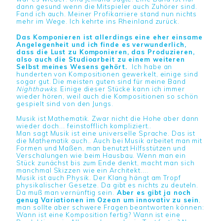
dann gesund wenn die Mitspieler auch Zuhörer sind.
Fand ich auch. Meiner Profikarriere stand nun nichts
mehr im Wege. Ich kehrte ins Rheinland zurück.
Das Komponieren ist allerdings eine eher einsame
Angelegenheit und ich finde es verwunderlich,
dass die Lust zu Komponieren, das Produzieren,
also auch die Studioarbeit zu einem weiteren
Selbst meines Wesens gehört.
Ich habe an
hunderten von Kompositionen gewerkelt, einige sind
sogar gut. Die meisten guten sind für meine Band
Nighthawks
. Einige dieser Stücke kann ich immer
wieder hören, weil auch die Kompositionen so schön
gespielt sind von den Jungs.
Musik ist Mathematik. Zwar nicht die Hohe aber dann
wieder doch... feinstofflich kompliziert..
Man sagt Musik ist eine universelle Sprache. Das ist
die Mathematik auch.. Auch bei Musik arbeitet man mit
Formen und Maßen, man benutzt Hilfsstützen und
Verschalungen wie beim Hausbau. Wenn man ein
Stück zunächst bis zum Ende denkt, macht man sich
manchmal Skizzen wie ein Architekt....
Musik ist auch Physik. Der Klang hängt am Tropf
physikalischer Gesetze. Da gibt es nichts zu deuteln.
Da muß man vernünftig sein.
Aber es gibt ja noch
genug Variationen im Ozean um innovativ zu sein
,
man sollte aber schwere Fragen beantworten können:
Wann ist eine Komposition fertig? Wann ist eine