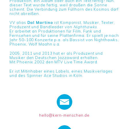
Produktion, ein Album oder auch ein Text fertig? Nun,
dieser Text wurde fertig, weil draußen die Sonne
scheint. Die Verbindung zum Füllhorn des Kosmos darf
nicht abreißen.
VV alias
Dal Martino
ist Komponist, Musiker, Texter,
Produzent und Bandleader von
Nighthawks
.
Er arbeitet an Produktionen für Film, Funk und
Fernsehen und für seine Plattenfirma. Er spielt je nach
Jahr 50-100 Konzerte p.a. als Bassist von Nighthawks,
Phoenix, Wolf Maahn u.a.
2005, 2011 und 2013 hat er als Produzent und
Musiker den Deutschen Jazzaward erhalten.
Mit Phoenix 2002 den MTV Live Time Award.
Er ist Mitinhaber eines Labels, eines Musikverlages
und des Spinner Ace Studios in Köln.
hello@kern-menschen.de