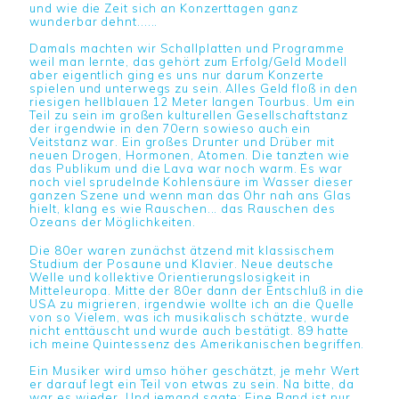
und wie die Zeit sich an Konzerttagen ganz
wunderbar dehnt......
Damals machten wir Schallplatten und Programme
weil man lernte, das gehört zum Erfolg/Geld Modell
aber eigentlich ging es uns nur darum Konzerte
spielen und unterwegs zu sein. Alles Geld floß in den
riesigen hellblauen 12 Meter langen Tourbus. Um ein
Teil zu sein im großen kulturellen Gesellschaftstanz
der irgendwie in den 70ern sowieso auch ein
Veitstanz war. Ein großes Drunter und Drüber mit
neuen Drogen, Hormonen, Atomen. Die tanzten wie
das Publikum und die Lava war noch warm. Es war
noch viel sprudelnde Kohlensäure im Wasser dieser
ganzen Szene und wenn man das Ohr nah ans Glas
hielt, klang es wie Rauschen... das Rauschen des
Ozeans der Möglichkeiten.
Die 80er waren zunächst ätzend mit klassischem
Studium der Posaune und Klavier. Neue deutsche
Welle und kollektive Orientierungslosigkeit in
Mitteleuropa. Mitte der 80er dann der Entschluß in die
USA zu migrieren, irgendwie wollte ich an die Quelle
von so Vielem, was ich musikalisch schätzte, wurde
nicht enttäuscht und wurde auch bestätigt. 89 hatte
ich meine Quintessenz des Amerikanischen begriffen.
Ein Musiker wird umso höher geschätzt, je mehr Wert
er darauf legt ein Teil von etwas zu sein. Na bitte, da
war es wieder. Und jemand sagte: Eine Band ist nur