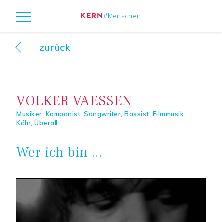
#Menschen
Seitliches
Direkt
zurück
zum
Über Kern Essenz
Menü
Inhalt
Referenzen
VOLKER VAESSEN
Feedback
Musiker, Komponist, Songwriter, Bassist, Filmmusik
Köln, Überall
News und Veranstaltungen
Wer ich bin ...
Podcast, Audios
Blog